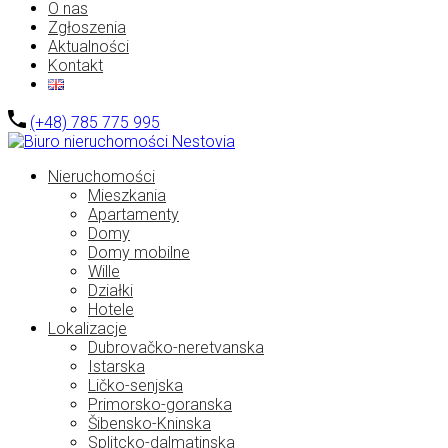
O nas
Zgłoszenia
Aktualności
Kontakt
(+48) 785 775 995
Nieruchomości
Mieszkania
Apartamenty
Domy
Domy mobilne
Wille
Działki
Hotele
Lokalizacje
Dubrovačko-neretvanska
Istarska
Ličko-senjska
Primorsko-goranska
Šibensko-Kninska
Splitcko-dalmatinska