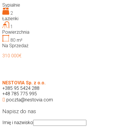
Sypialnie
2
Łazienki
1
Powierzchnia
80
m²
Na Sprzedaż
310 000€
NESTOVIA Sp. z o.o.
+385 95 5424 288
+48 785 775 995
poczta@nestovia.com
Napisz do nas
Imię i nazwisko