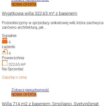
NOWA OFERTA
Wyjątkowa willa 322,65 m² z basenem
Pośredniczymy w sprzedaży unikatowej willi, która zachwyca
zarówno architekturą, jak…
Sypialnie
4
Łazienki
4
Powierzchnia
322,65
m²
Na Sprzedaż
Zapytaj o cenę
Zobacz nieruchomość
NOWA OFERTA
Willa 714 m2 z basenem, Smoljanci, Svetvinčenat