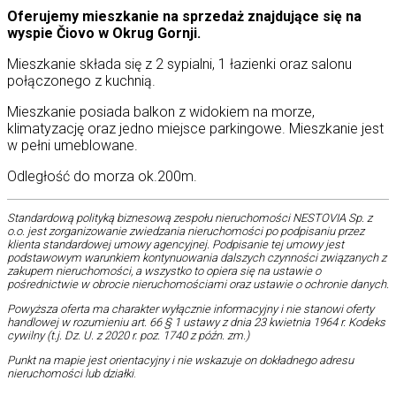
Oferujemy mieszkanie na sprzedaż znajdujące się na
wyspie Čiovo w Okrug Gornji.
Mieszkanie składa się z 2 sypialni, 1 łazienki oraz salonu
połączonego z kuchnią.
Mieszkanie posiada balkon z widokiem na morze,
klimatyzację oraz jedno miejsce parkingowe. Mieszkanie jest
w pełni umeblowane.
Odległość do morza ok.200m.
Standardową polityką biznesową zespołu nieruchomości NESTOVIA Sp. z
o.o. jest zorganizowanie zwiedzania nieruchomości po podpisaniu przez
klienta standardowej umowy agencyjnej. Podpisanie tej umowy jest
podstawowym warunkiem kontynuowania dalszych czynności związanych z
zakupem nieruchomości, a wszystko to opiera się na ustawie o
pośrednictwie w obrocie nieruchomościami oraz ustawie o ochronie danych.
Powyższa oferta ma charakter wyłącznie informacyjny i nie stanowi oferty
handlowej w rozumieniu art. 66 § 1 ustawy z dnia 23 kwietnia 1964 r. Kodeks
cywilny (t.j. Dz. U. z 2020 r. poz. 1740 z późn. zm.)
Punkt na mapie jest orientacyjny i nie wskazuje on dokładnego adresu
nieruchomości lub działki
.