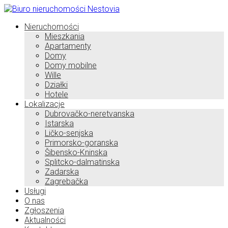
Nieruchomości
Mieszkania
Apartamenty
Domy
Domy mobilne
Wille
Działki
Hotele
Lokalizacje
Dubrovačko-neretvanska
Istarska
Ličko-senjska
Primorsko-goranska
Šibensko-Kninska
Splitcko-dalmatinska
Zadarska
Zagrebačka
Usługi
O nas
Zgłoszenia
Aktualności