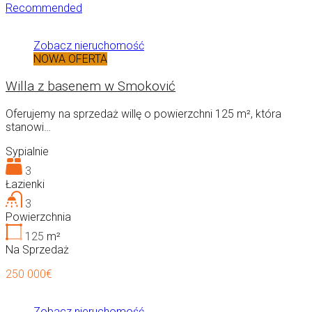
Recommended
Zobacz nieruchomość
NOWA OFERTA
Willa z basenem w Smoković
Oferujemy na sprzedaż willę o powierzchni 125 m², która
stanowi…
Sypialnie
3
Łazienki
3
Powierzchnia
125
m²
Na Sprzedaż
250 000€
Zobacz nieruchomość