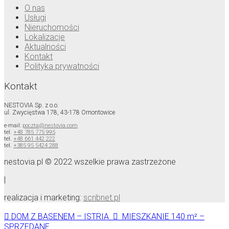
O nas
Usługi
Nieruchomości
Lokalizacje
Aktualności
Kontakt
Polityka prywatności
Kontakt
NESTOVIA Sp. z o.o.
ul. Zwycięstwa 178, 43-178 Ornontowice
e-mail:
poczta@nestovia.com
tel.
+48 785 775 995
tel.
+48 661 442 222
tel.
+385 95 5424 288
nestovia.pl © 2022 wszelkie prawa zastrzeżone
|
realizacja i marketing:
scribnet.pl
DOM Z BASENEM – ISTRIA
MIESZKANIE 140 m² –
SPRZEDANE