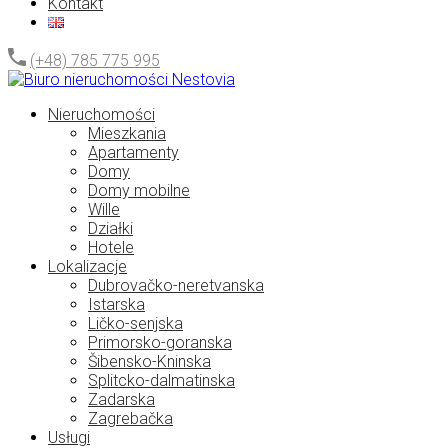
Kontakt
(+48) 785 775 995
Nieruchomości
Mieszkania
Apartamenty
Domy
Domy mobilne
Wille
Działki
Hotele
Lokalizacje
Dubrovačko-neretvanska
Istarska
Ličko-senjska
Primorsko-goranska
Šibensko-Kninska
Splitcko-dalmatinska
Zadarska
Zagrebačka
Usługi