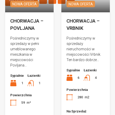
Recommended
NOWA OFERTA
NOWA OFERTA
CHORWACJA –
CHORWACJA –
POVLJANA
VRBNIK
Pośredniczymy w
Pośredniczymy w
sprzedaży w pełni
sprzedaży
umeblowanego
nieruchomości w
mieszkania w
miejscowości Vrbnik.
miejscowości
Ten bardzo dobrze…
Povljana…
Sypialnie
Łazienki
Sypialnie
Łazienki
6
4
1
1
Powierzchnia
Powierzchnia
280
m2
59
m²
Na Sprzedaż