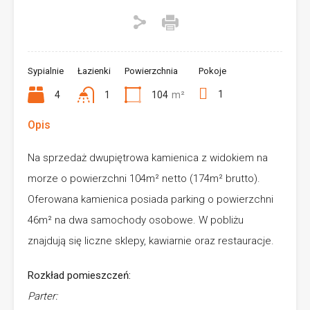
Sypialnie
Łazienki
Powierzchnia
Pokoje
1
4
1
104
m²
Opis
Na sprzedaż dwupiętrowa kamienica z widokiem na
morze o powierzchni 104m² netto (174m² brutto).
Oferowana kamienica posiada parking o powierzchni
46m² na dwa samochody osobowe. W pobliżu
znajdują się liczne sklepy, kawiarnie oraz restauracje.
Rozkład pomieszczeń:
Parter: