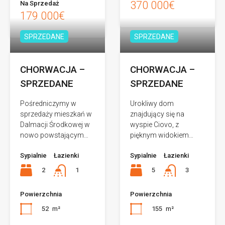
370 000€
Na Sprzedaż
179 000€
SPRZEDANE
SPRZEDANE
CHORWACJA –
CHORWACJA –
SPRZEDANE
SPRZEDANE
Pośredniczymy w
Urokliwy dom
sprzedaży mieszkań w
znajdujący się na
Dalmacji Środkowej w
wyspie Ciovo, z
nowo powstającym…
pięknym widokiem…
Sypialnie
Łazienki
Sypialnie
Łazienki
2
5
1
3
Powierzchnia
Powierzchnia
52
m²
155
m²