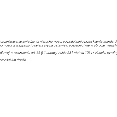
zorganizowanie zwiedzania nieruchomości po podpisaniu przez klienta standa
ości, a wszystko to opiera się na ustawie o pośrednictwie w obrocie nieruc
wej w rozumieniu art. 66 § 1 ustawy z dnia 23 kwietnia 1964 r. Kodeks cywilny (t
omości lub działki
.