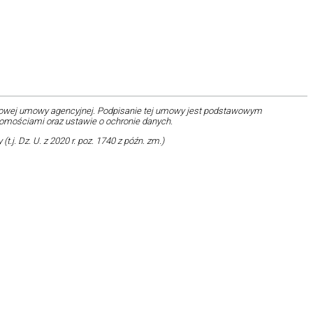
rdowej umowy agencyjnej. Podpisanie tej umowy jest podstawowym
homościami oraz ustawie o ochronie danych.
.j. Dz. U. z 2020 r. poz. 1740 z późn. zm.)