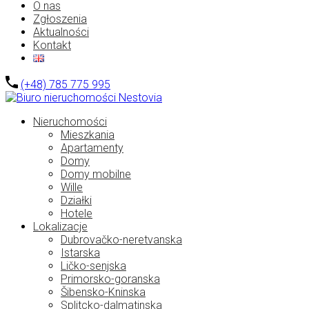
O nas
Zgłoszenia
Aktualności
Kontakt
(+48) 785 775 995
Nieruchomości
Mieszkania
Apartamenty
Domy
Domy mobilne
Wille
Działki
Hotele
Lokalizacje
Dubrovačko-neretvanska
Istarska
Ličko-senjska
Primorsko-goranska
Šibensko-Kninska
Splitcko-dalmatinska