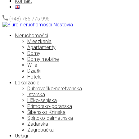
Kontakt
(+48) 785 775 995
Nieruchomości
Mieszkania
Apartamenty
Domy
Domy mobilne
Wille
Działki
Hotele
Lokalizacje
Dubrovačko-neretvanska
Istarska
Ličko-senjska
Primorsko-goranska
Šibensko-Kninska
Splitcko-dalmatinska
Zadarska
Zagrebačka
Usługi