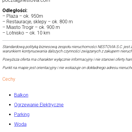
poczta@nestovia.com
Odległości:
– Plaża – ok. 950m
– Restauracje, sklepy – ok. 800 m
– Miasto Trogir – ok. 900 m
– Lotnisko – ok. 10 km
Standardową polityką biznesową zespołu nieruchomości NESTOVIA S.C. jest 
warunkiem kontynuowania dalszych czynności związanych z zakupem nieruchom
Powyższa oferta ma charakter wyłącznie informacyjny i nie stanowi oferty handlo
Punkt na mapie jest orientacyjny i nie wskazuje on dokładnego adresu nieruch
Cechy
Balkon
Ogrzewanie Elektryczne
Parking
Woda