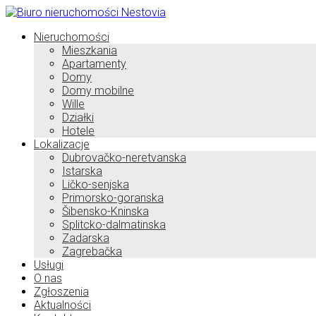
Nieruchomości
Mieszkania
Apartamenty
Domy
Domy mobilne
Wille
Działki
Hotele
Lokalizacje
Dubrovačko-neretvanska
Istarska
Ličko-senjska
Primorsko-goranska
Šibensko-Kninska
Splitcko-dalmatinska
Zadarska
Zagrebačka
Usługi
O nas
Zgłoszenia
Aktualności