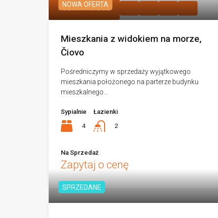
NOWA OFERTA
Recommended
Mieszkania z widokiem na morze,
Čiovo
Pośredniczymy w sprzedaży wyjątkowego
mieszkania położonego na parterze budynku
mieszkalnego…
Sypialnie
Łazienki
4
2
Na Sprzedaż
Zapytaj o cenę
SPRZEDANE