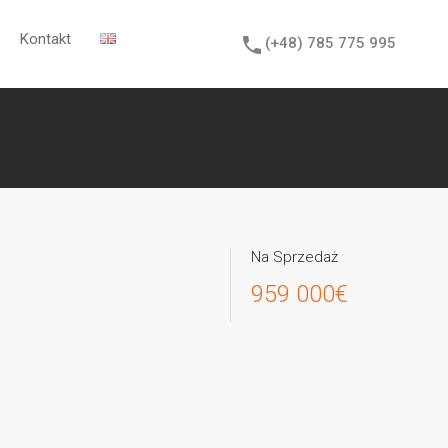
a
Aktualności
Kontakt
Kontakt
(+48) 785 775 995
(+48) 785 775 995
Na Sprzedaż
959 000€