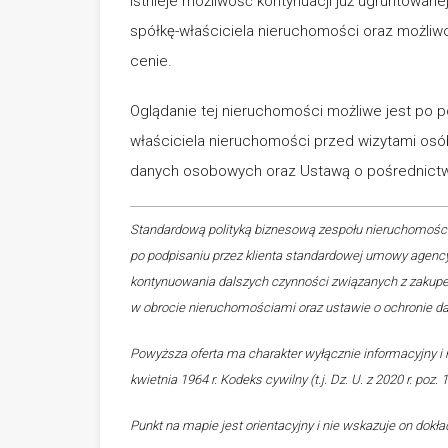
Istnieje możliwość kontynuacji już ugruntowan
spółkę-właściciela nieruchomości oraz możliwo
cenie.
Oglądanie tej nieruchomości możliwe jest po 
właściciela nieruchomości przed wizytami osó
danych osobowych oraz Ustawą o pośrednictw
Standardową polityką biznesową zespołu nieruchomości
po podpisaniu przez klienta standardowej umowy agen
kontynuowania dalszych czynności związanych z zakupem
w obrocie nieruchomościami oraz ustawie o ochronie d
Powyższa oferta ma charakter wyłącznie informacyjny i n
kwietnia 1964 r. Kodeks cywilny (t.j. Dz. U. z 2020 r. poz.
Punkt na mapie jest orientacyjny i nie wskazuje on dokł