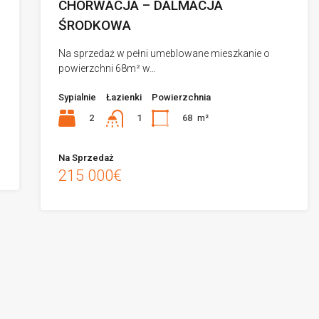
CHORWACJA – DALMACJA
ŚRODKOWA
Na sprzedaż w pełni umeblowane mieszkanie o
powierzchni 68m² w…
Sypialnie
Łazienki
Powierzchnia
2
68
m²
1
Na Sprzedaż
215 000€