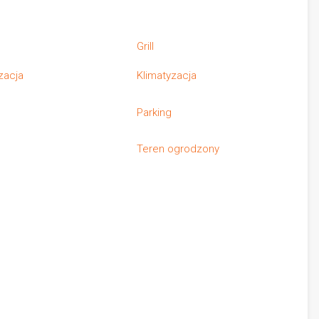
n
Grill
zacja
Klimatyzacja
e
Parking
Teren ogrodzony