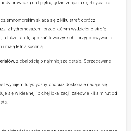
schody prowadzą na
I piętro,
gdzie znajdują się 4 sypialnie i
dziemnomorskim składa się z kilku stref: oprócz
uzzi z hydromasażem, przed którym wydzielono strefę
 , a także strefę spotkań towarzyskich i przygotowywania
 i małą letnią kuchnią.
eriałów
, z dbałością o najmniejsze detale. Sprzedawane
est wynajem turystyczny, chociaż doskonale nadaje się
 się w idealnej i cichej lokalizacji, zaledwie kilka minut od
sta.