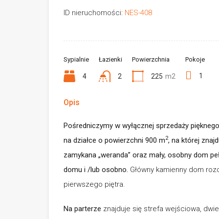
ID nieruchomości:
NES-408
Sypialnie
Łazienki
Powierzchnia
Pokoje
1
4
2
225
m2
Opis
Pośredniczymy w wyłącznej sprzedaży piękneg
2
na działce o powierzchni 900 m
, na której zna
zamykana „weranda” oraz mały, osobny dom pełn
domu i /lub osobno.
Główny kamienny dom rozciąg
pierwszego piętra.
Na parterze
znajduje się strefa wejściowa, dwie 