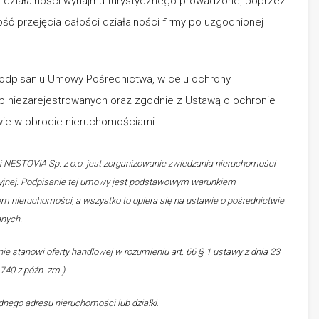
ej działalności wynajmu turystycznego prowadzonej poprzez
ść przejęcia całości działalności firmy po uzgodnionej
podpisaniu Umowy Pośrednictwa, w celu ochrony
b niezarejestrowanych oraz zgodnie z Ustawą o ochronie
ie w obrocie nieruchomościami.
 NESTOVIA Sp. z o.o. jest zorganizowanie zwiedzania nieruchomości
cyjnej. Podpisanie tej umowy jest podstawowym warunkiem
 nieruchomości, a wszystko to opiera się na ustawie o pośrednictwie
anych.
ie stanowi oferty handlowej w rozumieniu art. 66 § 1 ustawy z dnia 23
 1740 z późn. zm.)
adnego adresu nieruchomości lub działki
.