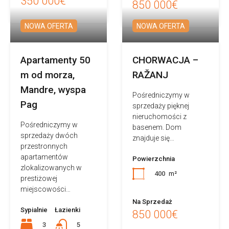
350 000€
850 000€
NOWA OFERTA
NOWA OFERTA
Apartamenty 50
CHORWACJA –
m od morza,
RAŽANJ
Mandre, wyspa
Pośredniczymy w
Pag
sprzedaży pięknej
nieruchomości z
Pośredniczymy w
basenem. Dom
sprzedaży dwóch
znajduje się…
przestronnych
apartamentów
Powierzchnia
zlokalizowanych w
400
m²
prestiżowej
miejscowości…
Na Sprzedaż
Sypialnie
Łazienki
850 000€
3
5