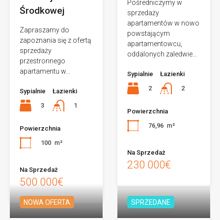
Pośredniczymy w
Środkowej
sprzedaży
apartamentów w nowo
Zapraszamy do
powstającym
zapoznania się z ofertą
apartamentowcu,
sprzedaży
oddalonych zaledwie…
przestronnego
apartamentu w…
Sypialnie
Łazienki
2
2
Sypialnie
Łazienki
3
1
Powierzchnia
76,96
m²
Powierzchnia
100
m²
Na Sprzedaż
230 000€
Na Sprzedaż
500 000€
NOWA OFERTA
SPRZEDANE