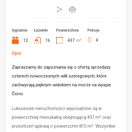
Sypialnie
Łazienki
Powierzchnia
Pokoje
4
12
16
437
m²
Opis
Zapraszamy do zapoznania się z ofertą sprzedaży
czterech nowoczesnych willi szeregowych, które
zachwycają pięknym widokiem na morze na wyspie
Čiovo.
Luksusowe nieruchomości wyposażone są w
powierzchnię mieszkalną obejmującą 437 m² oraz
przestrzeń lądową o powierzchni 815 m². Wszystkie