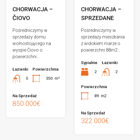
CHORWACJA –
CHORWACJA –
ČIOVO
SPRZEDANE
Pośredniczymy w
Pośredniczymy w
sprzedaży domu
sprzedaży mieszkania
wolnostojącego na
z widokiem marze o
wyspie Čiovo o
powierzchni 88m2…
powierzchni…
Sypialnie
Łazienki
Łazienki
Powierzchnia
2
2
350
m²
5
Powierzchnia
89
m2
Na Sprzedaż
850 000€
Na Sprzedaż
322 000€