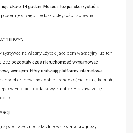
muje około 14 godzin. Możesz też już skorzystać z
 plusem jest więc nieduża odległość i sprawna
oterminowy
zystywać na własny użytek, jako dom wakacyjny lub ten
 przez
pozostały
czas nieruchomość wynajmować
–
minowy wynajem, który ułatwiają platformy internetowe
,
en sposób zapewniasz sobie jednocześnie lokatę kapitału,
iejsc w Europie i dodatkowy zarobek – a zawsze tę
zedać.
wacji
 systematycznie i stabilnie wzrasta, a prognozy