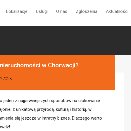
eruchomości
Lokalizacje
Usługi
O nas
Zgłoszeni
Lokalizacje
Usługi
O nas
Zgłoszenia
Aktualności
nieruchomości w Chorwacji?
2/2023
to jeden z najpewniejszych sposobów na ulokowanie
jonie, z unikatową przyrodą, kulturą i historią, w
amienia się jeszcze w intratny biznes. Dlaczego warto
awdź!