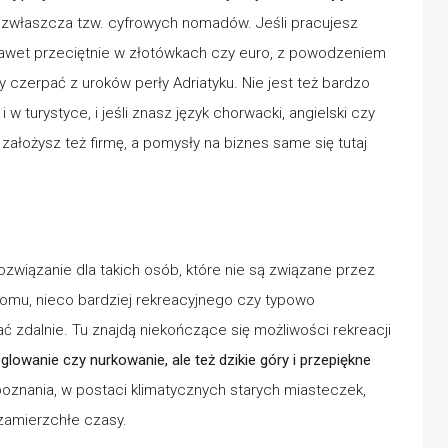
 zwłaszcza tzw. cyfrowych nomadów. Jeśli pracujesz
 nawet przeciętnie w złotówkach czy euro, z powodzeniem
y czerpać z uroków perły Adriatyku. Nie jest też bardzo
 w turystyce, i jeśli znasz język chorwacki, angielski czy
założysz też firmę, a pomysły na biznes same się tutaj
związanie dla takich osób, które nie są związane przez
domu, nieco bardziej rekreacyjnego czy typowo
 zdalnie. Tu znajdą niekończące się możliwości rekreacji
eglowanie czy nurkowanie, ale też dzikie góry i przepiękne
oznania, w postaci klimatycznych starych miasteczek,
zamierzchłe czasy.