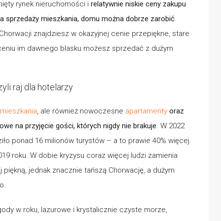
nięty rynek nieruchomości i
relatywnie niskie ceny zakupu
 na sprzedaży mieszkania, domu można dobrze zarobić
.
horwacji znajdziesz w okazyjnej cenie przepiękne, stare
ceniu im dawnego blasku możesz sprzedać z dużym
li raj dla hotelarzy
mieszkania
, ale również nowoczesne
apartamenty
oraz
towe na przyjęcie gości, których nigdy nie brakuje
. W 2022
ło ponad 16 milionów turystów – a to prawie 40% więcej
2019 roku. W dobie kryzysu coraz więcej ludzi zamienia
ej piękną, jednak znacznie tańszą Chorwację, a dużym
o.
ody w roku, lazurowe i krystalicznie czyste morze,