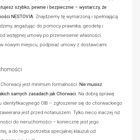
tujesz szybko, pewnie i bezpiecznie – wystarczy, że
omości NESTOVIA
. Znajdziemy tę wymarzoną i spełniającą
dzimy, angażując do pomocy prawnika, geodetę i
ję od wstępnej umowy po przeniesienie własności.
ić w nowym miejscu, podpisać umowy z dostawcami
uchomości
Chorwacji jest minimum formalności.
Nie musisz
akich samych zasadach jak Chorwaci
. Na dobrą sprawę
u identyfikacyjnego OIB – zgłoszenie się do chorwackiego
ierana jest przed notariuszem. Tylko nieco inaczej niż
ności do nieruchomości – konieczne jest jego
ej, a do tego potrzeba specjalnej klauzuli od