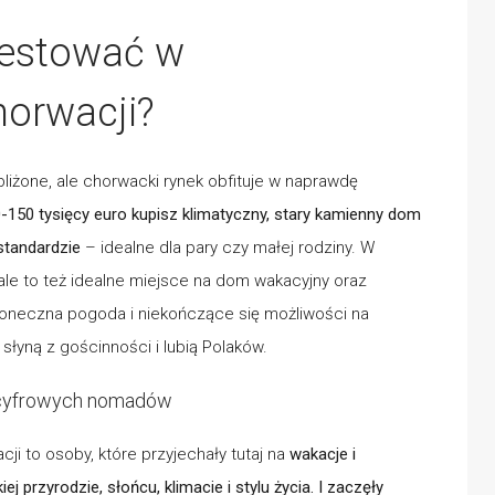
westować w
orwacji?
liżone, ale chorwacki rynek obfituje w naprawdę
-150 tysięcy euro kupisz klimatyczny, stary kamienny dom
standardzie
– idealne dla pary czy małej rodziny. W
 ale to też idealne miejsce na dom wakacyjny oraz
słoneczna pogoda i niekończące się możliwości na
łyną z gościnności i lubią Polaków.
a cyfrowych nomadów
i to osoby, które przyjechały tutaj na
wakacje i
j przyrodzie, słońcu, klimacie i stylu życia. I zaczęły