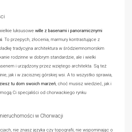
ci
wielkie luksusowe
wille z basenami i panoramicznymi
ki
. To przepych, złocenia, marmury kontrastujące z
adkę tradycyjna architektura w śródziemnomorskim
kanie rodzinne w dobrym standardzie, ale i wielki
senem i urządzony przez wziętego architekta. Są też
nie, jak i w zacisznej górskiej wsi. A to wszystko sprawia,
dziesz tu dom swoich marzeń
, choć musisz wiedzieć, jak i
mogą Ci specjaliści od chorwackiego rynku
nieruchomości w Chorwacji
cjach, nie znasz języka czy topografii, nie wspominając o