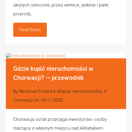
ukrytych zatoczek, przez winnice, jaskinie i parki
przyrody,…
Read More
Gdzie kupić nieruchomości w
Chorwacji? — przewodnik
By
Nestovia
Posted in
Branża nieruchomości
,
O
Chorwacji
On
19/11/2025
Chorwacja od lat przyciąga inwestorów i osoby
marzące o własnym miejscu nad Adriatykiem.