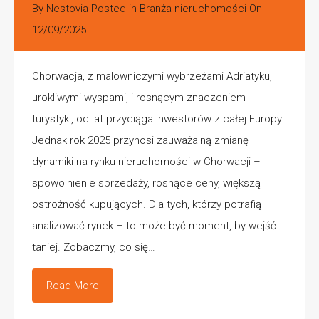
By
Nestovia
Posted in
Branża nieruchomości
On
12/09/2025
Chorwacja, z malowniczymi wybrzeżami Adriatyku,
urokliwymi wyspami, i rosnącym znaczeniem
turystyki, od lat przyciąga inwestorów z całej Europy.
Jednak rok 2025 przynosi zauważalną zmianę
dynamiki na rynku nieruchomości w Chorwacji –
spowolnienie sprzedaży, rosnące ceny, większą
ostrożność kupujących. Dla tych, którzy potrafią
analizować rynek – to może być moment, by wejść
taniej. Zobaczmy, co się…
Read More