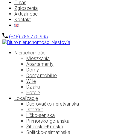
O nas
Zgłoszenia
Aktualności
Kontakt
(+48) 785 775 995
Nieruchomości
Mieszkania
Apartamenty
Domy
Domy mobilne
Wille
Działki
Hotele
Lokalizacje
Dubrovačko-neretvanska
Istarska
Ličko-senjska
Primorsko-goranska
Šibensko-Kninska
Splitcko-dalmatinska