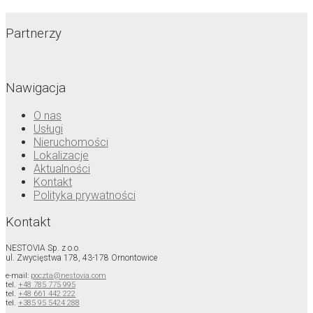
Partnerzy
Nawigacja
O nas
Usługi
Nieruchomości
Lokalizacje
Aktualności
Kontakt
Polityka prywatności
Kontakt
NESTOVIA Sp. z o.o.
ul. Zwycięstwa 178, 43-178 Ornontowice
e-mail:
poczta@nestovia.com
tel.
+48 785 775 995
tel.
+48 661 442 222
tel.
+385 95 5424 288