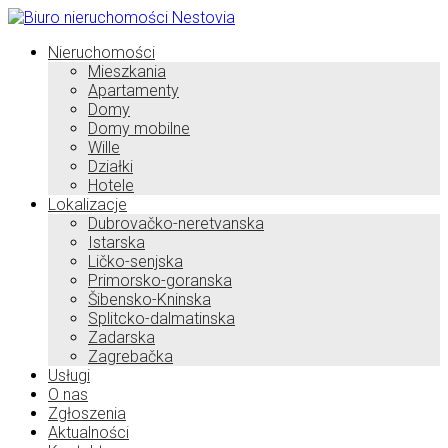
Nieruchomości
Mieszkania
Apartamenty
Domy
Domy mobilne
Wille
Działki
Hotele
Lokalizacje
Dubrovačko-neretvanska
Istarska
Ličko-senjska
Primorsko-goranska
Šibensko-Kninska
Splitcko-dalmatinska
Zadarska
Zagrebačka
Usługi
O nas
Zgłoszenia
Aktualności