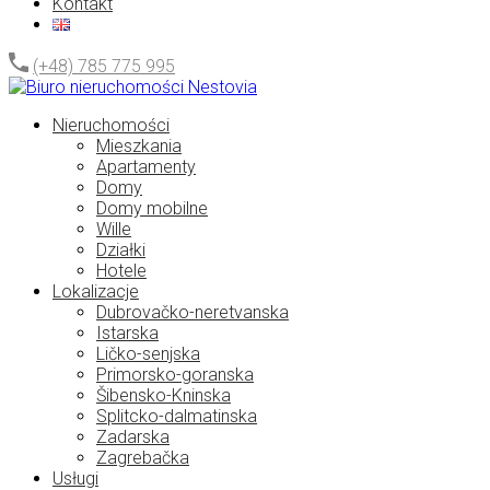
Kontakt
(+48) 785 775 995
Nieruchomości
Mieszkania
Apartamenty
Domy
Domy mobilne
Wille
Działki
Hotele
Lokalizacje
Dubrovačko-neretvanska
Istarska
Ličko-senjska
Primorsko-goranska
Šibensko-Kninska
Splitcko-dalmatinska
Zadarska
Zagrebačka
Usługi