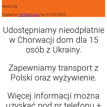
Nestovia
Posted in
Od Nestovia
On
07/03/2022
Udostępniamy nieodpłatnie
w Chorwacji dom dla 15
osób z Ukrainy.
Zapewniamy transport z
Polski oraz wyżywienie.
Więcej informacji można
uzyskać pod nr telefonu +