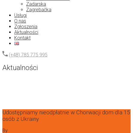
Zadarska
Zagrebačka
Usługi
O nas
Zgłoszenia
Aktualności
Kontakt
(+48) 785 775 995
Aktualności
Udostępniamy nieodpłatnie w Chorwacji dom dla 15
osób z Ukrainy
By