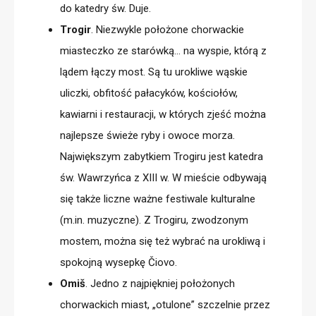
do katedry św. Duje.
Trogir
. Niezwykle położone chorwackie
miasteczko ze starówką… na wyspie, którą z
lądem łączy most. Są tu urokliwe wąskie
uliczki, obfitość pałacyków, kościołów,
kawiarni i restauracji, w których zjeść można
najlepsze świeże ryby i owoce morza.
Największym zabytkiem Trogiru jest katedra
św. Wawrzyńca z XIII w. W mieście odbywają
się także liczne ważne festiwale kulturalne
(m.in. muzyczne). Z Trogiru, zwodzonym
mostem, można się też wybrać na urokliwą i
spokojną wysepkę
Čiovo.
Omiš
. Jedno z najpiękniej położonych
chorwackich miast, „otulone” szczelnie przez