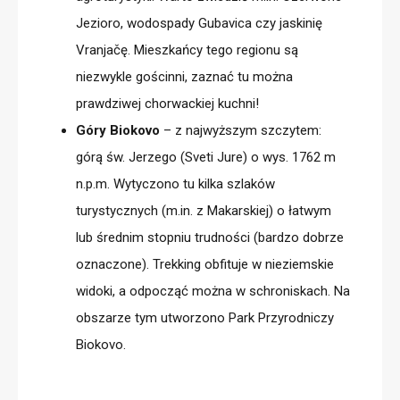
Jezioro, wodospady Gubavica czy jaskinię
Vranja
č
ę. Mieszkańcy tego regionu są
niezwykle gościnni, zaznać tu można
prawdziwej chorwackiej kuchni!
Góry Biokovo
– z najwyższym szczytem:
górą św. Jerzego (Sveti Jure) o wys. 1762 m
n.p.m. Wytyczono tu kilka szlaków
turystycznych (m.in. z Makarskiej) o łatwym
lub średnim stopniu trudności (bardzo dobrze
oznaczone). Trekking obfituje w nieziemskie
widoki, a odpocząć można w schroniskach. Na
obszarze tym utworzono Park Przyrodniczy
Biokovo.