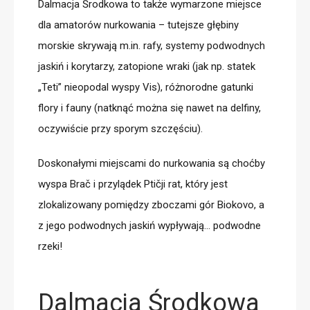
Dalmacja Środkowa to także wymarzone miejsce
dla
amatorów nurkowania
– tutejsze głębiny
morskie skrywają m.in. rafy, systemy podwodnych
jaskiń i korytarzy, zatopione wraki (jak np. statek
„Teti” nieopodal wyspy Vis), różnorodne gatunki
flory i fauny (natknąć można się nawet na delfiny,
oczywiście przy sporym szczęściu).
Doskonałymi miejscami do nurkowania są choćby
wyspa Bra
č
i przylądek
Ptičji rat
, który jest
zlokalizowany pomiędzy zboczami gór Biokovo, a
z jego podwodnych jaskiń wypływają… podwodne
rzeki!
Dalmacja Środkowa