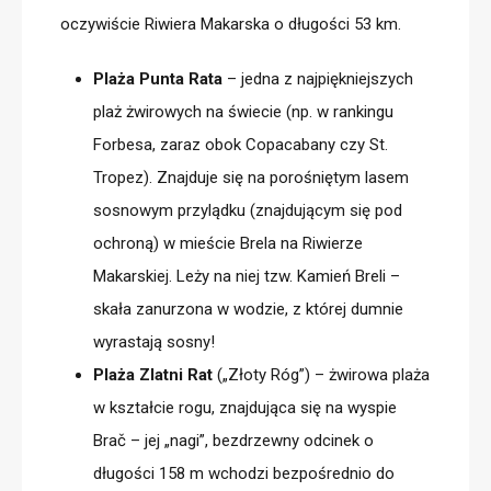
oczywiście
Riwiera Makarska
o długości 53 km.
Plaża Punta Rata
– jedna z najpiękniejszych
plaż żwirowych na świecie (np. w rankingu
Forbesa, zaraz obok Copacabany czy St.
Tropez). Znajduje się na porośniętym lasem
sosnowym przylądku (znajdującym się pod
ochroną) w mieście Brela na Riwierze
Makarskiej. Leży na niej tzw. Kamień Breli –
skała zanurzona w wodzie, z której dumnie
wyrastają sosny!
Plaża Zlatni Rat
(„Złoty Róg”­) – żwirowa plaża
w kształcie rogu, znajdująca się na wyspie
Brač
– jej „nagi”, bezdrzewny odcinek o
długości 158 m wchodzi bezpośrednio do