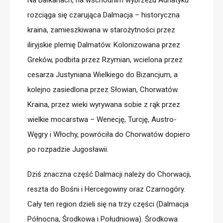
Na Bałkanach, na wschodnim wybrzeżu Adriatyku
rozciąga się czarująca Dalmacja – historyczna
kraina, zamieszkiwana w starożytności przez
iliryjskie plemię Dalmatów. Kolonizowana przez
Greków, podbita przez Rzymian, wcielona przez
cesarza Justyniana Wielkiego do Bizancjum, a
kolejno zasiedlona przez Słowian, Chorwatów.
Kraina, przez wieki wyrywana sobie z rąk przez
wielkie mocarstwa – Wenecję, Turcję, Austro-
Węgry i Włochy, powróciła do Chorwatów dopiero
po rozpadzie Jugosławii.
Dziś znaczna część Dalmacji należy do Chorwacji,
reszta do Bośni i Hercegowiny oraz Czarnogóry.
Cały ten region dzieli się na
trzy części
(Dalmacja
Północna, Środkowa i Południowa). Środkowa